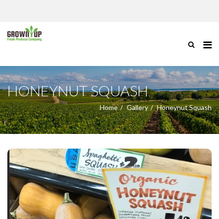
HONEYNUT SQUASH
Home
Gallery
Honeynut Squash